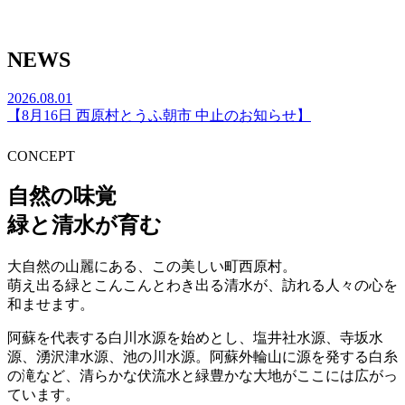
NEWS
2026.08.01
【8月16日 西原村とうふ朝市 中止のお知らせ】
CONCEPT
自然
の
味覚
緑
と
清水
が
育
む
大自然の山麗にある、この美しい町西原村。
萌え出る緑とこんこんとわき出る清水が、訪れる人々の心を
和ませます。
阿蘇を代表する白川水源を始めとし、塩井社水源、寺坂水
源、湧沢津水源、池の川水源。阿蘇外輪山に源を発する白糸
の滝など、清らかな伏流水と緑豊かな大地がここには広がっ
ています。