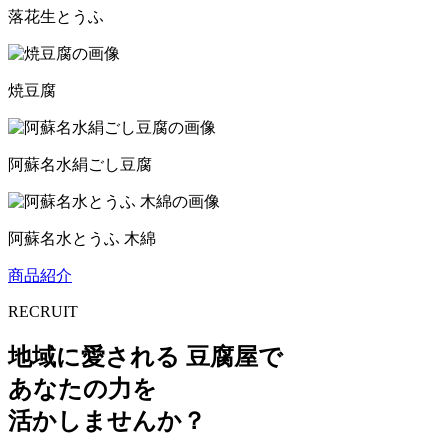
落花生とうふ
焼豆腐
阿蘇名水絹ごし豆腐
阿蘇名水とうふ 木綿
商品紹介
RECRUIT
地域
に
愛
される
豆腐屋
で
あなた
の
力
を
活
かしませんか？