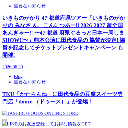
重要なお知らせ
いきものがかり 47 都道府県ツアー「いきものがか
りの みなさ ん、こんにつあー!! 2026-2027 超全国
あんぎゃー!! 〜47 都道 府県ぐるっと日本一周しま
SHOW!!〜」熊本公演に田代食品の 協賛が決定! 協
賛を記念してチケットプレゼントキャンペーン も
開催!
2026.06.29
Blog
重要なお知らせ
TKU「かたらんね」に田代食品の豆腐スイーツ専
門店「douce.（ドゥース）」が登場！